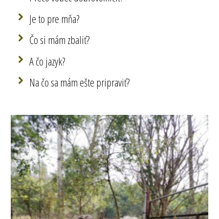
Je to pre mňa?
Čo si mám zbaliť?
A čo jazyk?
Na čo sa mám ešte pripraviť?