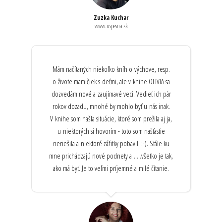
Zuzka Kuchar
www.uspesna.sk
Mám načítaných niekoľko kníh o výchove, resp.
o živote mamičiek s deťmi, ale v knihe OLIVIA sa
dozvedám nové a zaujímavé veci. Vedieť ich pár
rokov dozadu, mnohé by mohlo byť u nás inak.
V knihe som našla situácie, ktoré som prežila aj ja,
u niektorých si hovorím - toto som našťastie
neriešila a niektoré zážitky pobavili :-). Stále ku
mne prichádzajú nové podnety a .....všetko je tak,
ako má byť. Je to veľmi príjemné a milé čítanie.