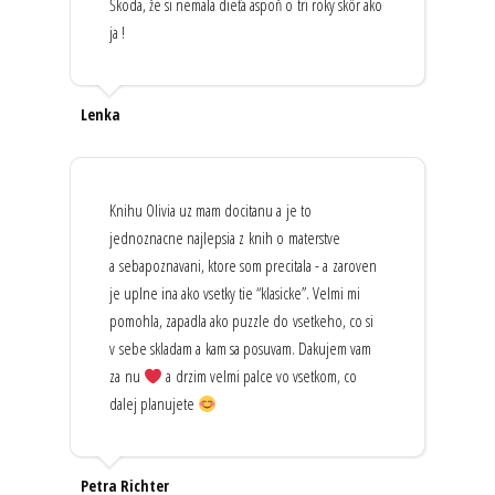
Škoda, že si nemala dieťa aspoň o tri roky skôr ako
ja !
Lenka
Knihu Olivia uz mam docitanu a je to
jednoznacne najlepsia z knih o materstve
a sebapoznavani, ktore som precitala - a zaroven
je uplne ina ako vsetky tie “klasicke”. Velmi mi
pomohla, zapadla ako puzzle do vsetkeho, co si
v sebe skladam a kam sa posuvam. Dakujem vam
za nu
a drzim velmi palce vo vsetkom, co
dalej planujete
Petra Richter