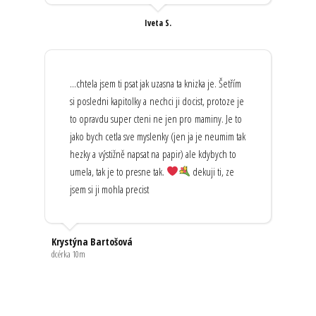
Iveta S.
...chtela jsem ti psat jak uzasna ta knizka je. Šetřím
si posledni kapitolky a nechci ji docist, protoze je
to opravdu super cteni ne jen pro maminy. Je to
jako bych cetla sve myslenky (jen ja je neumim tak
hezky a výstižně napsat na papir) ale kdybych to
umela, tak je to presne tak.
dekuji ti, ze
jsem si ji mohla precist
Krystýna Bartošová
dcérka 10m