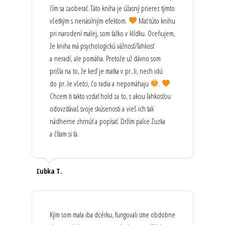
čím sa zaoberať. Táto kniha je úžasný prierez týmto
všetkým s nenásilným efektom.
Mať túto knihu
pri narodení malej, som ťažko v klídku. Oceňujem,
že kniha má psychologickú vážnosť/ľahkosť
a neradí, ale pomáha. Pretože už dávno som
prišla na to, že keď je matka v pr..li, nech idú
do pr..le všetci, čo radia a nepomáhaju
.
Chcem ti takto vzdať hold za to, s akou ľahkosťou
odovzdávaš svoje skúsenosti a vieš ich tak
nádherne zhrnúť a popísať. Držím palce Zuzka
a čítam si ťa.
Ľubka T.
Kým som mala iba dcérku, fungovali sme obdobne