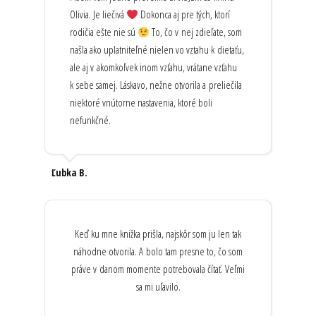
Olivia. Je liečivá
Dokonca aj pre tých, ktorí
rodičia ešte nie sú
To, čo v nej zdieľate, som
našla ako uplatniteľné nielen vo vztahu k dietaťu,
ale aj v akomkoľvek inom vzťahu, vrátane vzťahu
k sebe samej. Láskavo, nežne otvorila a preliečila
niektoré vnútorne nastavenia, ktoré boli
nefunkčné.
Ľubka B.
Keď ku mne knižka prišla, najskôr som ju len tak
náhodne otvorila. A bolo tam presne to, čo som
práve v danom momente potrebovala čítať. Veľmi
sa mi uľavilo.