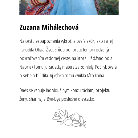
Zuzana Mihálechová
Na cestu sebapoznania vykročila oveľa skôr, ako sa jej
narodila Olivia. Život s ňou bol preto len prirodzeným
pokračovaním vedomej cesty, na ktorej už dávno bola.
Napriek tomu ju začiatky materstva zomlely. Pochybovala
o sebe a blúdila. Aj vďaka tomu vznikla táto kniha.
Dnes se venuje individuálnym konzultáciám, projektu
Ženy, sharing! a Bye-bye poslušné dievčatko.