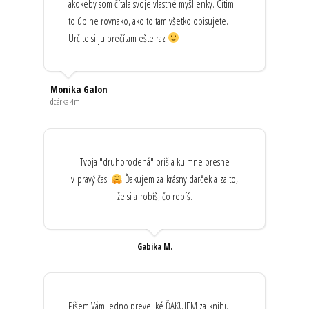
akokeby som čítala svoje vlastné myšlienky. Cítim
to úplne rovnako, ako to tam všetko opisujete.
Určite si ju prečítam ešte raz
Monika Galon
dcérka 4m
Tvoja "druhorodená" prišla ku mne presne
v pravý čas.
Ďakujem za krásny darček a za to,
že si a robíš, čo robíš.
Gabika M.
Píšem Vám jedno preveliké ĎAKUJEM za knihu