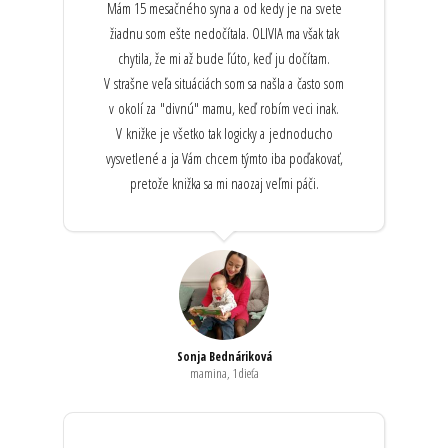
Mám 15 mesačného syna a od kedy je na svete
žiadnu som ešte nedočítala. OLIVIA ma však tak
chytila, že mi až bude ľúto, keď ju dočítam.
V strašne veľa situáciách som sa našla a často som
v okolí za "divnú" mamu, keď robím veci inak.
V knižke je všetko tak logicky a jednoducho
vysvetlené a ja Vám chcem týmto iba poďakovať,
pretože knižka sa mi naozaj veľmi páči.
Sonja Bednáriková
mamina, 1 dieťa