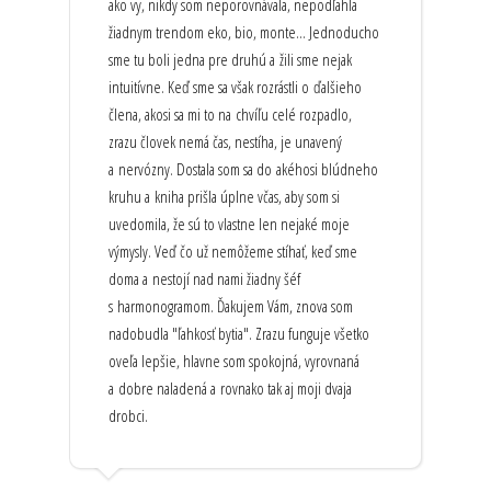
ako vy, nikdy som neporovnávala, nepodľahla
žiadnym trendom eko, bio, monte... Jednoducho
sme tu boli jedna pre druhú a žili sme nejak
intuitívne. Keď sme sa však rozrástli o ďalšieho
člena, akosi sa mi to na chvíľu celé rozpadlo,
zrazu človek nemá čas, nestíha, je unavený
a nervózny. Dostala som sa do akéhosi blúdneho
kruhu a kniha prišla úplne včas, aby som si
uvedomila, že sú to vlastne len nejaké moje
výmysly. Veď čo už nemôžeme stíhať, keď sme
doma a nestojí nad nami žiadny šéf
s harmonogramom. Ďakujem Vám, znova som
nadobudla "ľahkosť bytia". Zrazu funguje všetko
oveľa lepšie, hlavne som spokojná, vyrovnaná
a dobre naladená a rovnako tak aj moji dvaja
drobci.