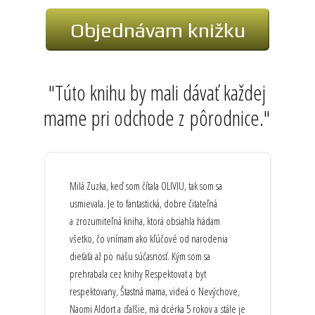
Objednávam knižku
"Túto knihu by mali dávať každej
mame pri odchode z pôrodnice."
Milá Zuzka, keď som čítala OLIVIU, tak som sa
usmievala. Je to fantastická, dobre čitateľná
a zrozumiteľná kniha, ktorá obsiahla hádam
všetko, čo vnímam ako kľúčové od narodenia
dieťaťa až po našu súčasnosť. Kým som sa
prehrabala cez knihy Respektovat a byt
respektovany, Štastná mama, videá o Nevýchove,
Naomi Aldort a ďalšie, má dcérka 5 rokov a stále je