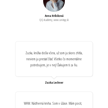
Anna Hríbiková
QQ Academy, www.unitqq.sk
Zuzka, knižka došla včera, už som ju skoro zhltla,
neviem ju prestať čítať. Všetko čo momentálne
potrebujem, je v nej! Ďakujem ti za ňu.
Zuzka Lechner
WAW. Nádherná kniha. Som v úžase. Mám pocit,