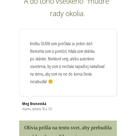
A do toho všetkého "múdre"
rady okolia.
Knižku OLIVIA som prečítala za jeden deň.
Nemohla som si pomôcť, hltala som stránku
po stránke. Niektoré vety, alebo autorkine
osvietenia, by som si nechala najradšej namaľovať
na stenu, aby som na ne do konca života
nezabudla!
Meg Brunovská
mama, synovia 10 a 12r
Olivia prišla na tento svet, aby prebudila