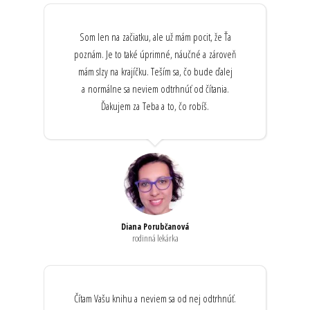
Som len na začiatku, ale už mám pocit, že Ťa
poznám. Je to také úprimné, náučné a zároveň
mám slzy na krajíčku. Teším sa, čo bude ďalej
a normálne sa neviem odtrhnúť od čítania.
Ďakujem za Teba a to, čo robíš.
Diana Porubčanová
rodinná lekárka
Čítam Vašu knihu a neviem sa od nej odtrhnúť.