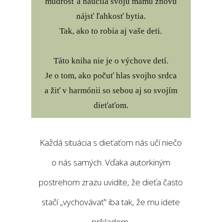
múdrosť a naučila svoju mamu znovu
nájsť ľahkosť bytia.
Tak, ako to robia aj vaše deti.
Táto kniha nie je o výchove detí.
Je o tom, ako počuť hlas svojho srdca
a žiť v harmónii so sebou aj so svojím
dieťaťom.
Každá situácia s dieťaťom nás učí niečo
o nás samých. Vďaka autorkiným
postrehom zrazu uvidíte, že dieťa často
stačí „vychovávať“ iba tak, že mu idete
príkladom.