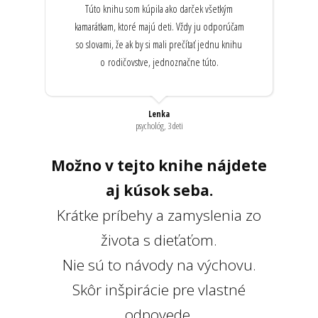
Túto knihu som kúpila ako darček všetkým
kamarátkam, ktoré majú deti. Vždy ju odporúčam
so slovami, že ak by si mali prečítať jednu knihu
o rodičovstve, jednoznačne túto.
Lenka
psychológ, 3 deti
Možno v tejto knihe nájdete
aj kúsok seba.
Krátke príbehy a zamyslenia zo
života s dieťaťom.
Nie sú to návody na výchovu.
Skôr inšpirácie pre vlastné
odpovede.