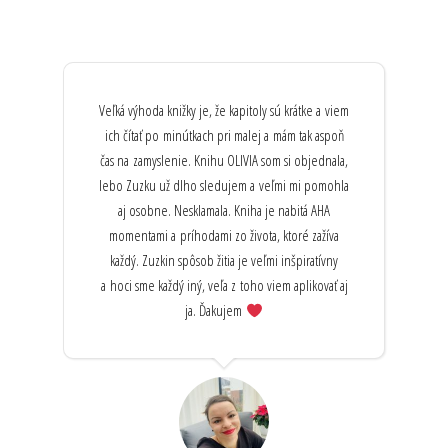
Veľká výhoda knižky je, že kapitoly sú krátke a viem
ich čítať po minútkach pri malej a mám tak aspoň
čas na zamyslenie. Knihu OLIVIA som si objednala,
lebo Zuzku už dlho sledujem a veľmi mi pomohla
aj osobne. Nesklamala. Kniha je nabitá AHA
momentami a príhodami zo života, ktoré zažíva
každý. Zuzkin spôsob žitia je veľmi inšpiratívny
a hoci sme každý iný, veľa z toho viem aplikovať aj
ja. Ďakujem