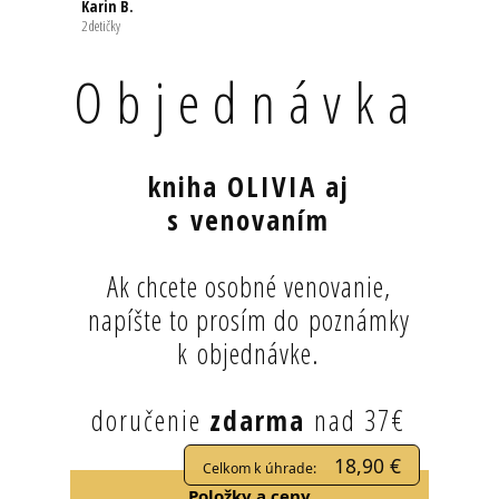
Karin B.
2 detičky
Objednávka
kniha OLIVIA aj
s venovaním
Ak chcete osobné venovanie,
napíšte to prosím do poznámky
k objednávke.
doručenie
zdarma
nad 37€
18,90 €
Celkom k úhrade:
Položky a ceny