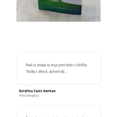
Právě se dostala na moje první místo v žebříčku
"knižky o dětech, výchově atd...
Kateřina Saint German
@mycookingdiary